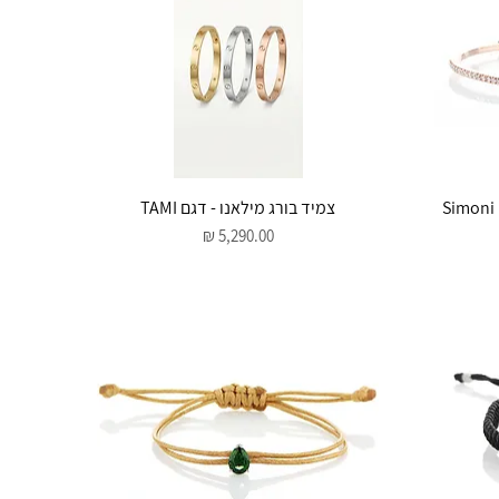
תצוגה מהירה
צמיד בורג מילאנו - דגם TAMI
מחיר