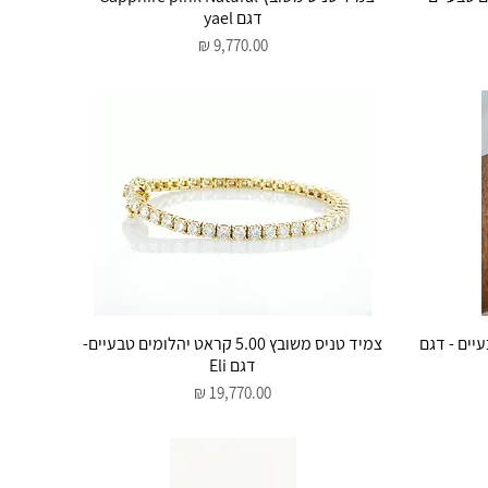
דגם yael
מחיר
תצוגה מהירה
ם טבעיים - דגם
צמיד טניס משובץ 5.00 קראט יהלומים טבעיים-
דגם Eli
מחיר