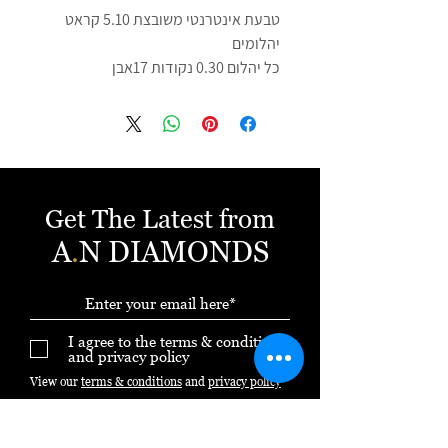
טבעת אינטרנטי משובצת 5.10 קראט
יהלומים
כל יהלום 0.30 נקודות 17אבן
53 מידה K18 זהב
ניתן להזמין בכל גודל של יהלומים לפי
תקציב אישי
ניתן להזמין בזהב 18k בתוספת תשלום
צרו קשר - ענת 054-3971958
תעודת אחריות בכל קנייה
Get The Latest from
כולל תעודה גמולוגית
A
.
N DIAMONDS
ניתן לשלם באשראי עד 12 תשלומים ללא
ריבית
I agree to the terms & conditions
and privacy policy
View our
terms & conditions
and
privacy policy
Subscribe Now