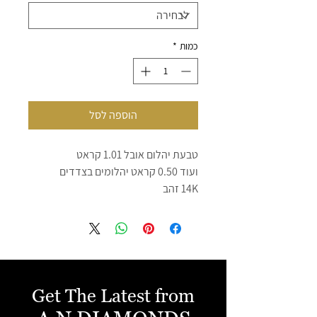
כמות
*
הוספה לסל
טבעת יהלום אובל 1.01 קראט
ועוד 0.50 קראט יהלומים בצדדים
14K זהב
יהלום אובל
צבע D/E
ניקיון SI1
ליטוש EX
יהלומים בצדדים
D/E צבע
Get The Latest from
VS ניקיון