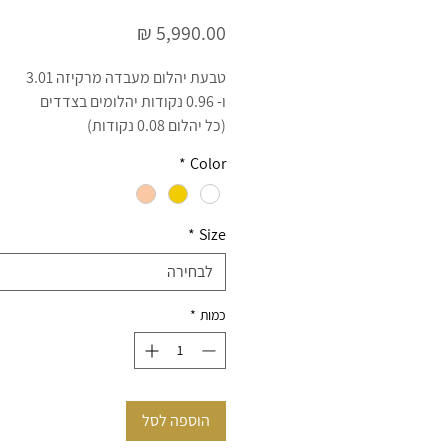
מחיר
טבעת יהלום מעבדה מרקיזה 3.01
ו- 0.96 נקודות יהלומים בצדדים
(כל יהלום 0.08 נקודות)
14K זהב
*
Color
D צבע
ניקיון VVS
EX ליטוש
*
Size
כולל תעודה גמולוגית
תעודה ביטוח לכל קניה
לבחירה
ניתן לשלם באשראי עד 12 תשלומים ללא ריבית
כמות
*
משלוחים חינם לכל העולם
צרו קשר 054-3971958
הוספה לסל