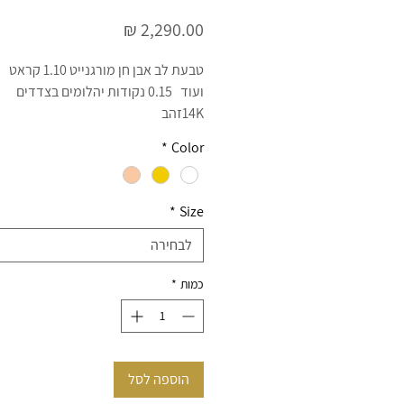
מחיר
טבעת לב אבן חן מורגנייט 1.10 קראט
ועוד 0.15 נקודות יהלומים בצדדים
14Kזהב
D/E צבע
*
Color
VS ניקיון
EX ליטוש
כולל תעודה גמולוגית
*
Size
תעודת אחריות בכל קנייה
צרו קשר 054-3971958 ענת
לבחירה
ניתן לשלם באשראי עד 12 תשלומים ללא ריבית
כמות
*
משלוחים חינם לכל העולם
הוספה לסל