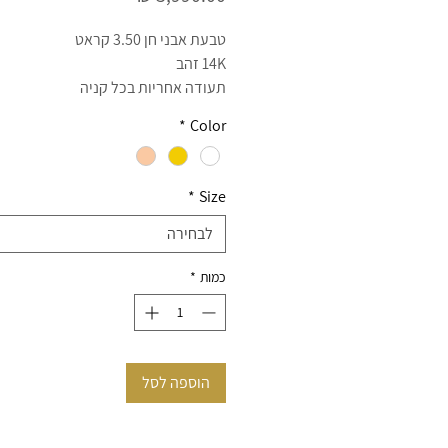
טבעת אבני חן 3.50 קראט
14K זהב
תעודה אחריות בכל קניה
ניתן לשלם באשראי עד 12 תשלומים ללא ריבית
*
Color
צרו קשר 054-3971958 ענת
*
Size
לבחירה
כמות
*
הוספה לסל