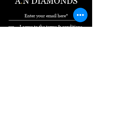
A
.
N DIAMONDS
I agree to the terms & conditions
and privacy policy
View our
terms & conditions
and
privacy policy
Subscribe Now
*עד 12 תשלומים ללא ריבית
תנאי שימוש
|
מדיניות משלוחים והחזרות
|
מדיניות
פרטיות
|
הצהרת נגישות
ט.ל.ח