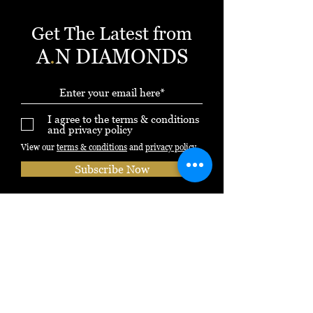
Get The Latest from
A
.
N DIAMONDS
I agree to the terms & conditions
and privacy policy
View our
terms & conditions
and
privacy policy
Subscribe Now
*עד 12 תשלומים ללא ריבית