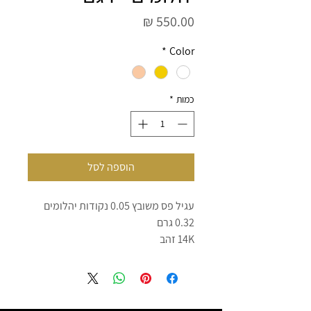
מחיר
*
Color
כמות
*
הוספה לסל
עגיל פס משובץ 0.05 נקודות יהלומים
0.32 גרם
14K זהב
D/E צבע
VS ניקיון
צרו קשר - 054-3971958 ענת