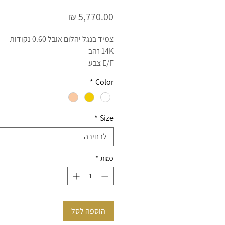
מחיר
צמיד בנגל יהלום אובל 0.60 נקודות
14K זהב
E/F צבע
VS/SI ניקיון
*
Color
ליטוש EX
כולל תעודה גמולוגית
ניתן להזמין בכל גודל של יהלום לפי תק
*
Size
צרו קשר - 054-3971958 ענת
לבחירה
כמות
*
הוספה לסל