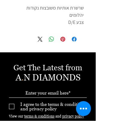
שרשרת אותיות משובצות נקודות
יהלומים
צבע D/E
ניקיון VS
גודל האות - 1סמ
ניתן להזמין בכל אות ובכל צבע של אמייל
צרו קשר 054-3971958 ענת
תעודת אחריות בכל קנייה
Get The Latest from
A
.
N DIAMONDS
I agree to the terms & conditions
and privacy policy
View our
terms & conditions
and
privacy policy
Subscribe Now