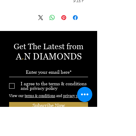
F צבע
VS ניקיון
EX ליטוש
צרו קשר 054-3971958 ענת
כולל תעודה גמולוגית
תעודה אחריות בכל קנייה
ניתן לשלם באשראי עד 12 תשלומים
Get The Latest from
ללא ריבית
A
.
N DIAMONDS
I agree to the terms & conditions
and privacy policy
View our
terms & conditions
and
privacy policy
Subscribe Now