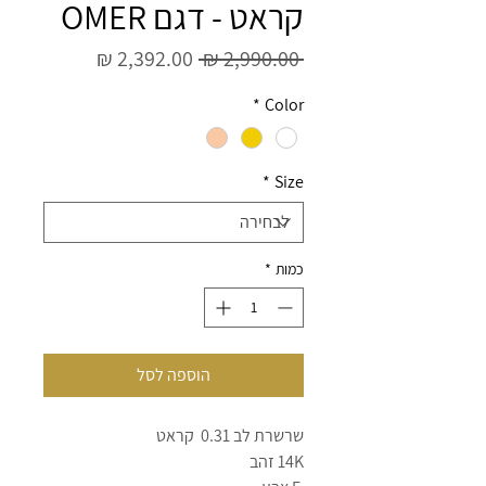
קראט - דגם OMER
מחיר
מחיר
 ‏2,990.00 ‏₪ 
רגיל
מבצע
*
Color
*
Size
כמות
*
הוספה לסל
שרשרת לב 0.31 קראט
14K זהב