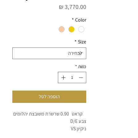
מחיר
*
Color
*
Size
כמות
*
הוספה לסל
קראט 0.90 שרשרת משובצת יהלומים
צבע D/E
ניקיון VS
ליטוש EX